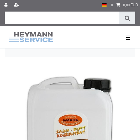
0
0,00 EUR
☰