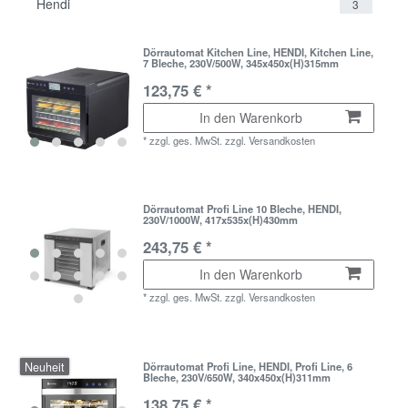
Hendi
3
Dörrautomat Kitchen Line, HENDI, Kitchen Line,
7 Bleche, 230V/500W, 345x450x(H)315mm
123,75 € *
In den Warenkorb
*
zzgl. ges. MwSt.
zzgl.
Versandkosten
Dörrautomat Profi Line 10 Bleche, HENDI,
230V/1000W, 417x535x(H)430mm
243,75 € *
In den Warenkorb
*
zzgl. ges. MwSt.
zzgl.
Versandkosten
Neuheit
Dörrautomat Profi Line, HENDI, Profi Line, 6
Bleche, 230V/650W, 340x450x(H)311mm
138,75 € *