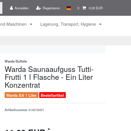
Anmelden
Registrieren
0
0,00 EUR
 und Maschinen
Lagerung, Transport, Hygiene
Warda Duftöle
Warda Saunaaufguss Tutti-
Frutti 1 l Flasche - Ein Liter
Konzentrat
Warda SA 1 Liter
Bestellartikel
Artikelnummer
414216401
*