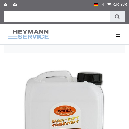
0
0,00 EUR
☰