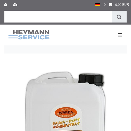
0
0,00 EUR
☰