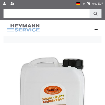
0
0,00 EUR
☰