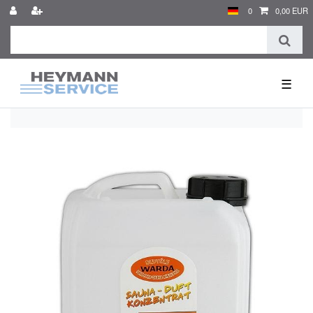
0
0,00 EUR
☰