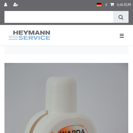
0
0,00 EUR
☰