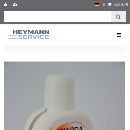
0
0,00 EUR
☰