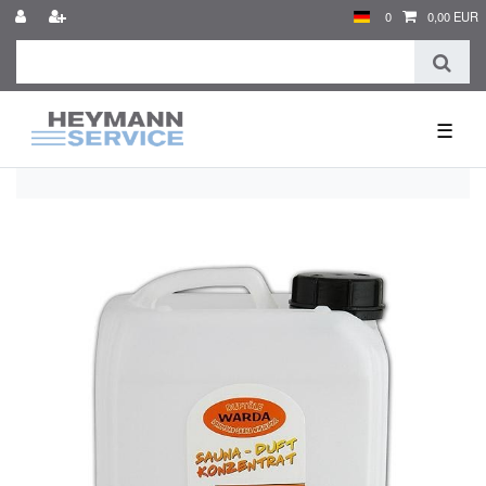
0
0,00 EUR
☰