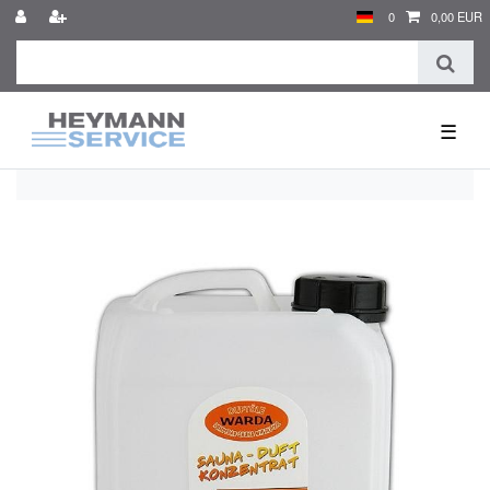
0
0,00 EUR
☰