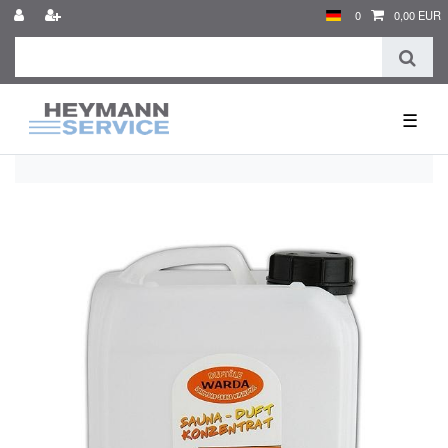
0
0,00 EUR
☰