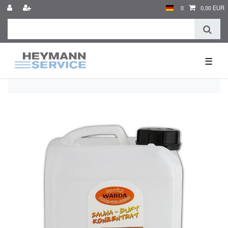
0
0,00 EUR
☰