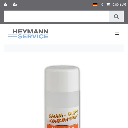
0
0,00 EUR
☰