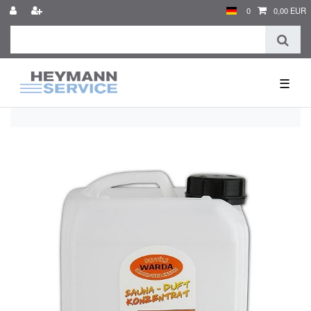
0
0,00 EUR
☰