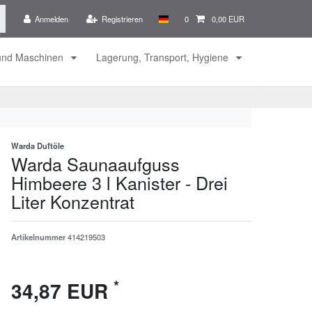
Anmelden
Registrieren
0
0,00 EUR
 und Maschinen
Lagerung, Transport, Hygiene
Warda Duftöle
Warda Saunaaufguss
Himbeere 3 l Kanister - Drei
Liter Konzentrat
Artikelnummer
414219503
*
34,87 EUR