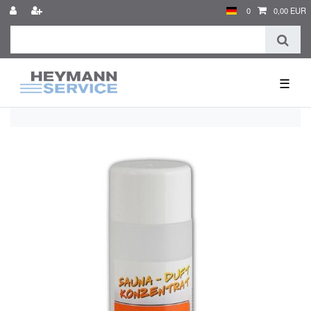
0
0,00 EUR
☰