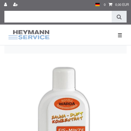
0
0,00 EUR
☰