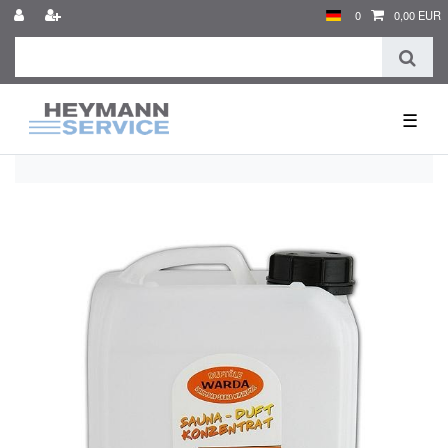
0
0,00 EUR
☰