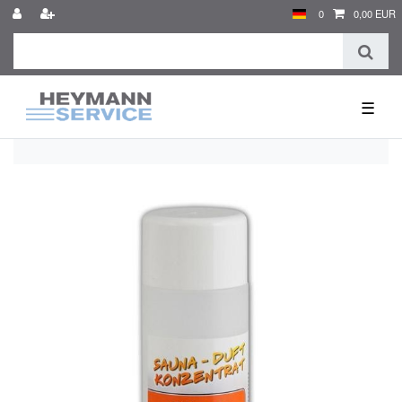
0
0,00 EUR
☰