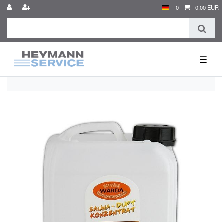
0
0,00 EUR
☰