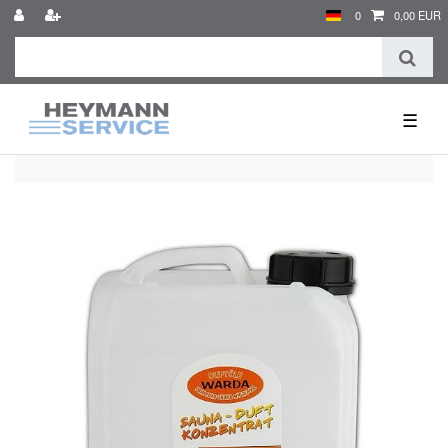
0
0,00 EUR
☰