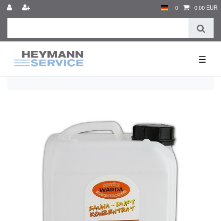
0
0,00 EUR
☰