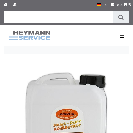
0
0,00 EUR
☰