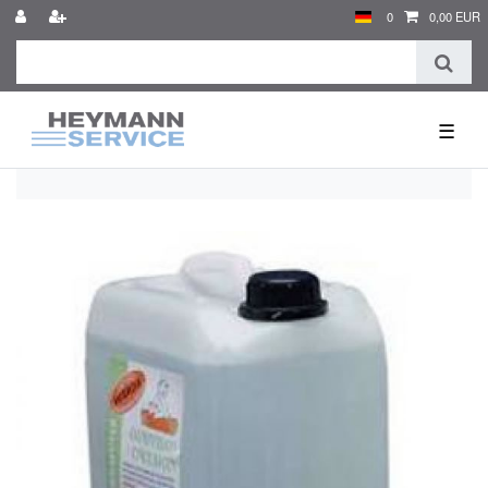
0
0,00 EUR
☰