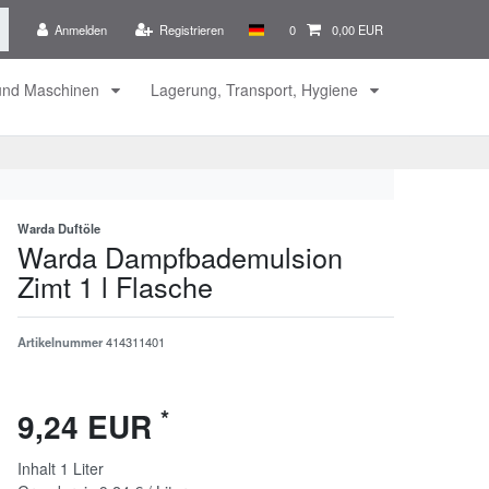
Anmelden
Registrieren
0
0,00 EUR
 und Maschinen
Lagerung, Transport, Hygiene
Warda Duftöle
Warda Dampfbademulsion
Zimt 1 l Flasche
Artikelnummer
414311401
*
9,24 EUR
Inhalt
1
Liter