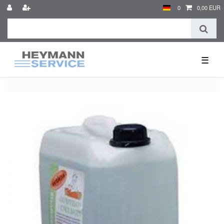
0
0,00 EUR
☰