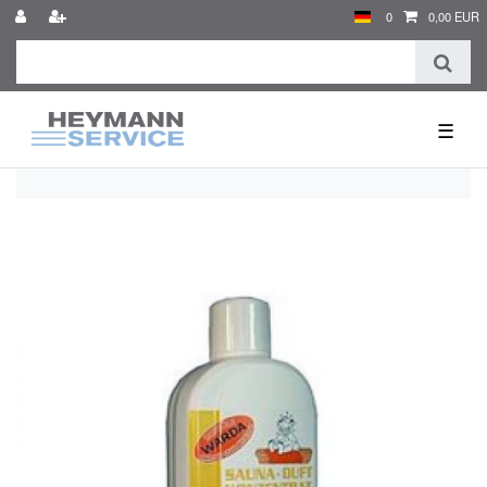
0
0,00 EUR
☰