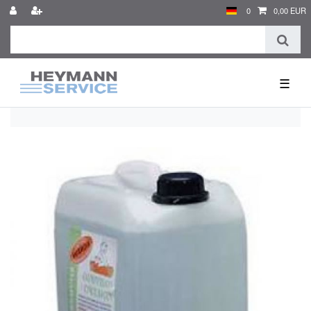
0
0,00 EUR
☰