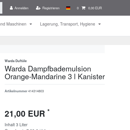
Anmelden
Registrieren
0
0,00 EUR
 und Maschinen
Lagerung, Transport, Hygiene
Warda Duftöle
Warda Dampfbademulsion
Orange-Mandarine 3 l Kanister
Artikelnummer
414314803
*
21,00 EUR
Inhalt
3
Liter