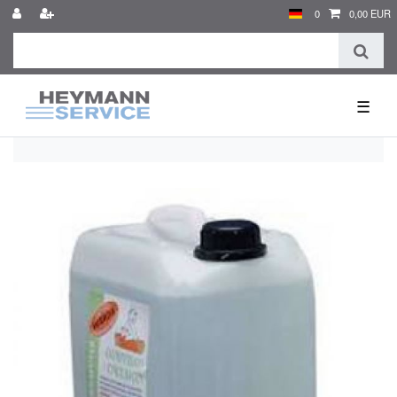
0
0,00 EUR
☰