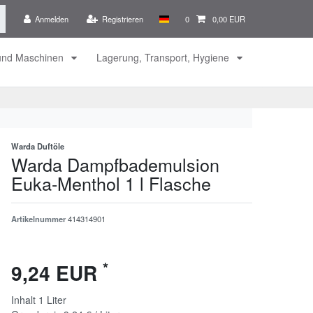
Anmelden
Registrieren
0
0,00 EUR
 und Maschinen
Lagerung, Transport, Hygiene
Warda Duftöle
Warda Dampfbademulsion
Euka-Menthol 1 l Flasche
Artikelnummer
414314901
*
9,24 EUR
Inhalt
1
Liter