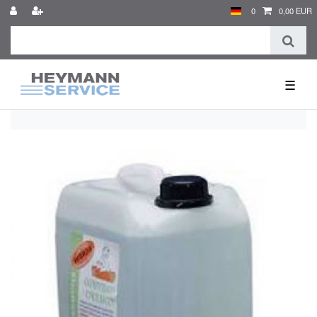
0
0,00 EUR
☰